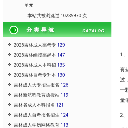
单元
本站共被浏览过 10285970 次
2026吉林成人高考专
129
1
2026吉林函授高起本
147
2026吉林成人本科招
135
有
2026吉林自考专升本
130
过
吉林成人大专招生报名
126
一
吉林新航程教育函授站
119
量
吉林省成人本科报名
121
2
吉林成人自考报名招生
124
吉林成人学历网络教育
113