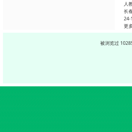
人
长
24-
更
被浏览过 102