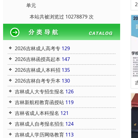
单元
本站共被浏览过 10278879 次
2026吉林成人高考专
129
2026吉林函授高起本
147
2026吉林成人本科招
135
2026吉林自考专升本
130
吉林成人大专招生报名
126
吉林新航程教育函授站
119
吉林省成人本科报名
121
吉林成人自考报名招生
124
吉林成人学历网络教育
113