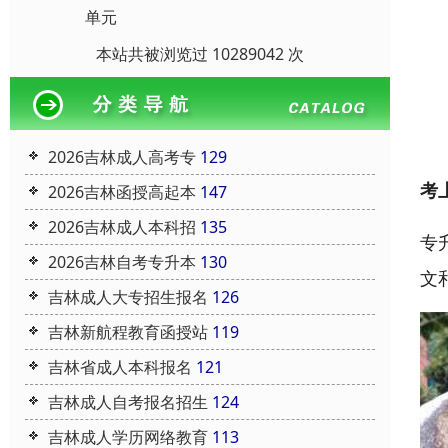
单元
本站共被浏览过 10289042 次
2026吉林成人高考专
129
考
2026吉林函授高起本
147
2026吉林成人本科招
135
专
2026吉林自考专升本
130
文
吉林成人大专招生报名
126
吉林新航程教育函授站
119
吉林省成人本科报名
121
吉林成人自考报名招生
124
吉林成人学历网络教育
113