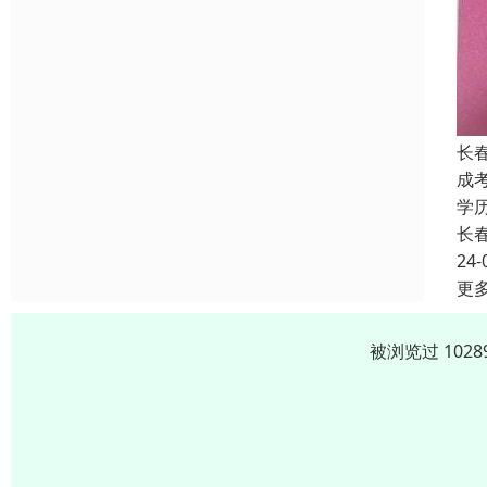
长
成
学
长
24-
更
被浏览过 102