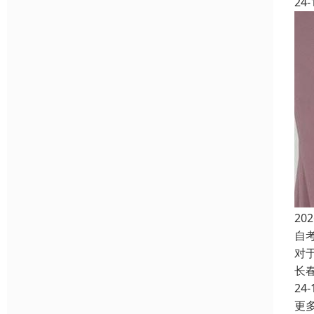
24-
2
自
对
长
24-
更