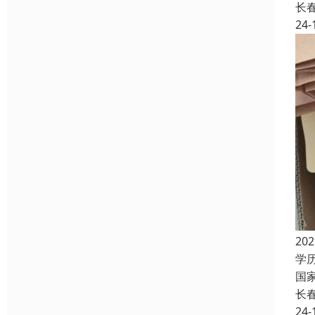
长
24-
2
学
国
长
24-