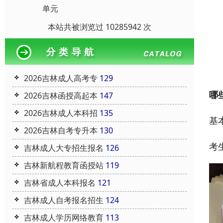
单元
本站共被浏览过 10285942 次
2026吉林成人高考专
129
哪
2026吉林函授高起本
147
2026吉林成人本科招
135
基
2026吉林自考专升本
130
考
吉林成人大专招生报名
126
吉林新航程教育函授站
119
吉林省成人本科报名
121
吉林成人自考报名招生
124
吉林成人学历网络教育
113