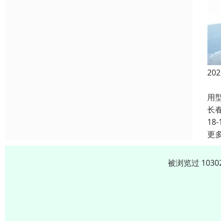
2
高等
用
长
18-
更
被浏览过 103