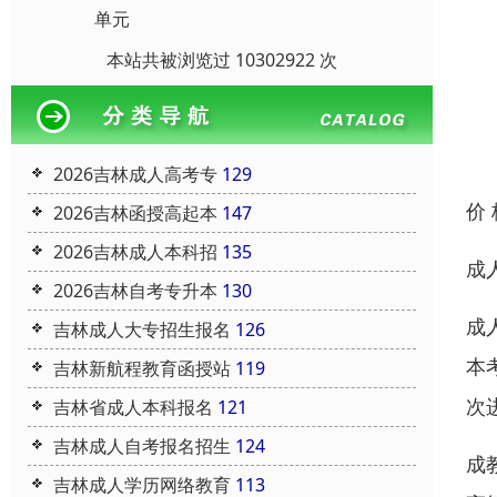
单元
本站共被浏览过 10302922 次
2026吉林成人高考专
129
价
2026吉林函授高起本
147
2026吉林成人本科招
135
成
2026吉林自考专升本
130
成
吉林成人大专招生报名
126
本
吉林新航程教育函授站
119
次
吉林省成人本科报名
121
吉林成人自考报名招生
124
成
吉林成人学历网络教育
113