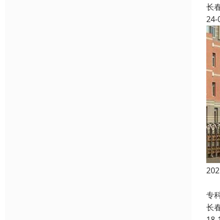
长
24-
2
吉
专
长
18-