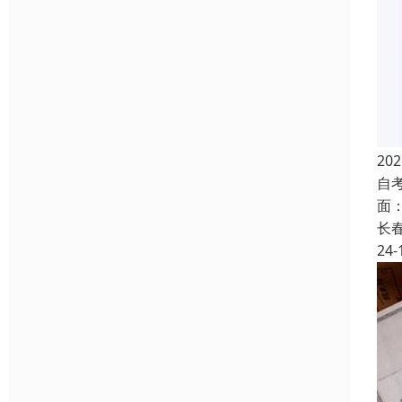
2
自
面
长
24-