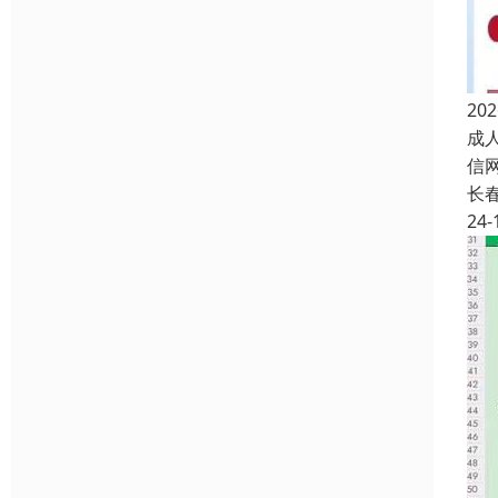
2
成人
信
长
24-