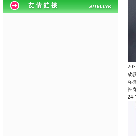
2
成
络
长
24-