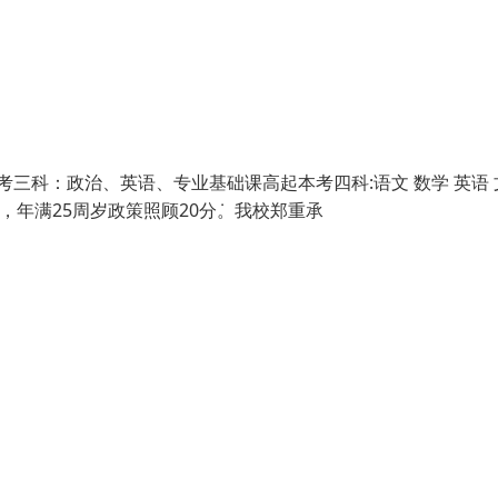
考三科：政治、英语、专业基础课高起本考四科:语文 数学 英语 
，年满25周岁政策照顾20分ܿ。我校郑重承