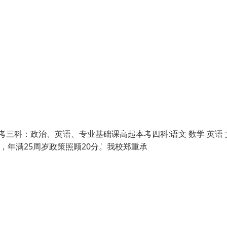
考三科：政治、英语、专业基础课高起本考四科:语文 数学 英语 
，年满25周岁政策照顾20分ܿ。我校郑重承