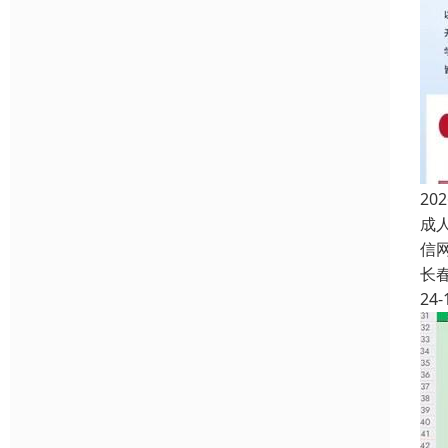
2
成人
信
长
24-