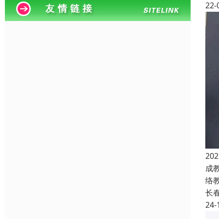
22-
2
成
络
长
24-