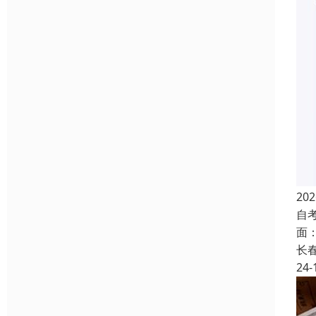
2
自
面
长
24-