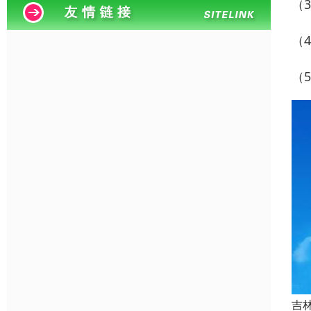
（
（
（
吉