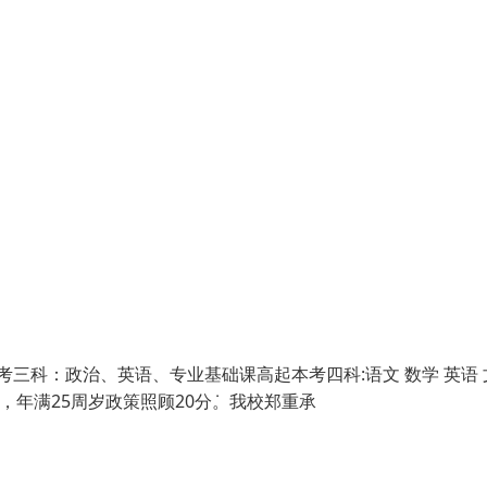
考三科：政治、英语、专业基础课高起本考四科:语文 数学 英语 
，年满25周岁政策照顾20分ܿ。我校郑重承