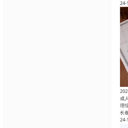
24-
2
成
理
长
24-