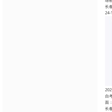
络
长
24-
2
自
面
长