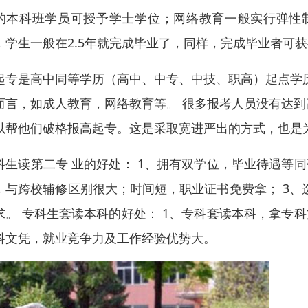
的本科班学员可授予学士学位；网络教育一般实行弹性制
，学生一般在2.5年就完成毕业了，同样，完成毕业者可
起专是高中同等学历（高中、中专、中技、职高）起点学
而言，如成人教育，网络教育等。 很多报考人员没有达
以帮他们破格报高起专。这是采取宽进严出的方式，也是
科生读第二专 业的好处： 1、拥有双学位，毕业待遇等
，与跨校辅修区别很大；时间短，职业证书免费拿； 3、
求。 专科生套读本科的好处： 1、专科套读本科，拿专
科文凭，就业竞争力及工作经验优势大。