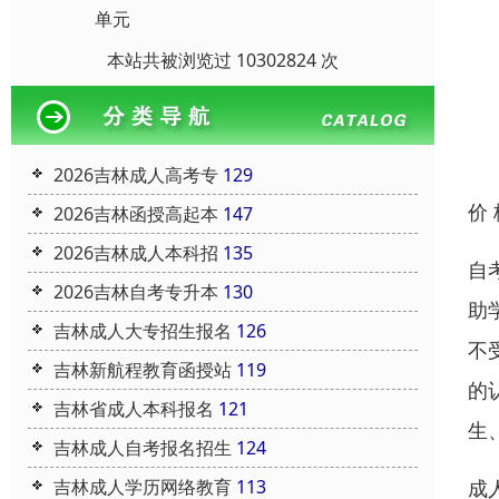
单元
本站共被浏览过 10302824 次
2026吉林成人高考专
129
价
2026吉林函授高起本
147
2026吉林成人本科招
135
自
2026吉林自考专升本
130
助
吉林成人大专招生报名
126
不
吉林新航程教育函授站
119
的
吉林省成人本科报名
121
生
吉林成人自考报名招生
124
成
吉林成人学历网络教育
113