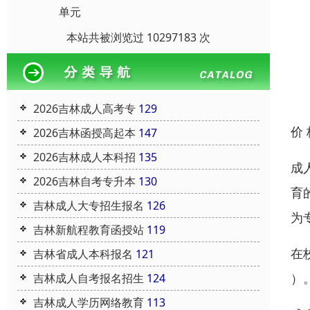
单元
本站共被浏览过 10297183 次
2026吉林成人高考专
129
价
2026吉林函授高起本
147
2026吉林成人本科招
135
成
2026吉林自考专升本
130
育
吉林成人大专招生报名
126
为
吉林新航程教育函授站
119
在
吉林省成人本科报名
121
）
吉林成人自考报名招生
124
吉林成人学历网络教育
113