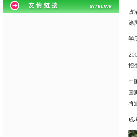
政
涂
学
2
招
中
国
将
成