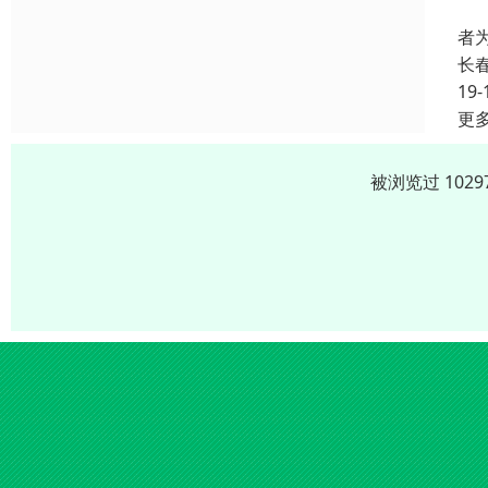
“
者
长
19-
更
被浏览过 102