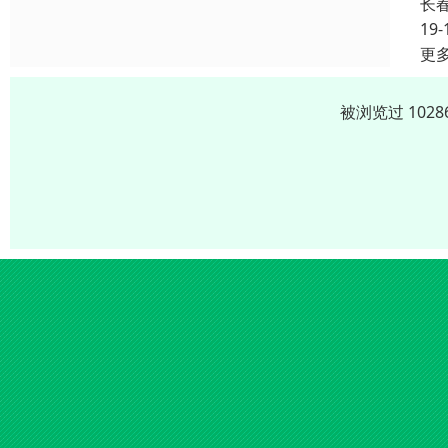
长
19-
更
被浏览过 102