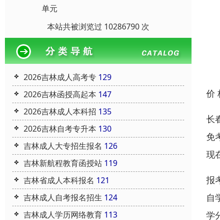
单元
本站共被浏览过 10286790 次
2026吉林成人高考专
129
价
2026吉林函授高起本
147
2026吉林成人本科招
135
长
2026吉林自考专升本
130
免
吉林成人大专招生报名
126
现
吉林新航程教育函授站
119
报
吉林省成人本科报名
121
自
吉林成人自考报名招生
124
学
吉林成人学历网络教育
113